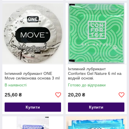
Інтимний лубрикант
Інтимний лубрикант ONE
Confortex Gel Nature 6 ml на
Move силіконова основа 3 ml
водній основі.
В наявності
Готово до відправки
25,60
20,20
₴
₴
Купити
Купити