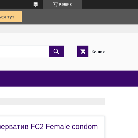
Кошик
Кошик
зерватив FC2 Female condom