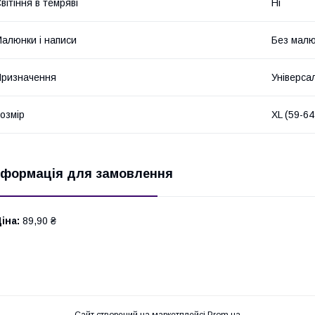
вітіння в темряві
Ні
алюнки і написи
Без малюн
ризначення
Універса
озмір
XL (59-64
нформація для замовлення
іна:
89,90 ₴
Сайт створений на маркетплейсі
Prom.ua