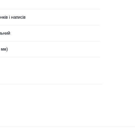
ків і написів
льний
 мм)