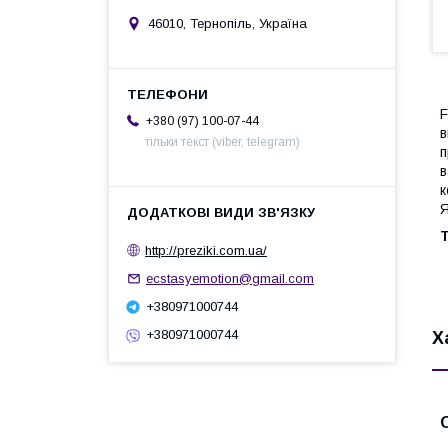
46010, Тернопіль, Україна
F
+380 (97) 100-07-44
в
тільки текст (viber, telegram)
п
в
к
Я
Т
http://preziki.com.ua/
ecstasyemotion@gmail.com
+380971000744
+380971000744
Х