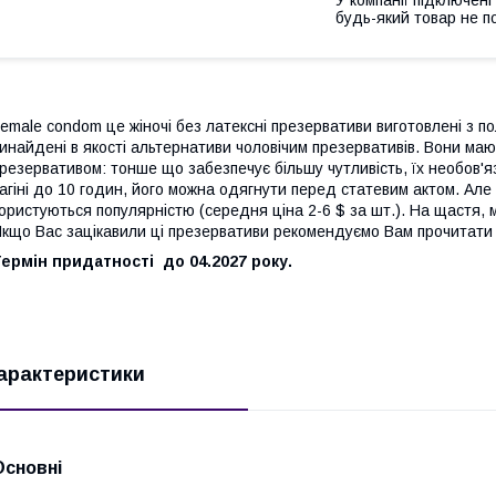
будь-який товар не п
emale condom це жіночі без латексні презервативи виготовлені з п
инайдені в якості альтернативи чоловічим презервативів. Вони ма
резервативом: тонше що забезпечує більшу чутливість, їх необов'я
агіні до 10 годин, його можна одягнути перед статевим актом. Але
ористуються популярністю (середня ціна 2-6 $ за шт.). На щастя
кщо Вас зацікавили ці презервативи рекомендуємо Вам прочитат
ермін придатності до 04.2027 року.
арактеристики
Основні