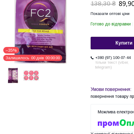
89,90
138,30 ₴
Показати оптові ціни
Готово до відправки
Купити
–35%
+380 (97) 100-07-44
Залишилось
0
0
днів
0
0
0
0
0
0
тільки текст (viber,
telegram)
повернення товару п
У компанії підключені