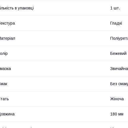
ількість в упаковці
1 шт.
екстура
Гладкі
атеріал
Поліурет
олір
Бежевий
мазка
Звичайна
Смак
Без смаку
тать
Жіноча
Довжина
180 мм