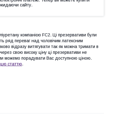
окидаючи сайту.
оліуретану компанією FC2. Ці презервативи були
ють ряд переваг над чоловічим латексним
зково відразу витягувати так як можна тримати в
 через свою високу ціну ці презервативи не
, ми можемо порадувати Вас доступною ціною.
и
цю статтю
.